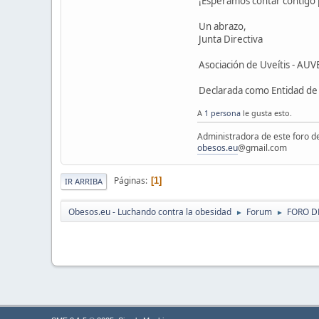
¡Esperamos contar contigo 
Un abrazo,
Junta Directiva
Asociación de Uveítis - AUV
Declarada como Entidad de U
A
1 persona
le gusta esto.
Administradora de este foro d
obesos.eu
@gmail.com
Páginas
1
IR ARRIBA
Obesos.eu - Luchando contra la obesidad
Forum
FORO D
►
►