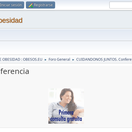
Iniciar sesión
Registrarse
besidad
E OBESIDAD : OBESOS.EU
Foro General
CUIDANDONOS JUNTOS. Confere
►
►
erencia