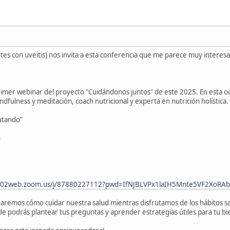
tes con uveitis) nos invita a esta conferencia que me parece muy interes
primer webinar del proyecto "Cuidándonos juntos" de este 2025. En esta 
dfulness y meditación, coach nutricional y experta en nutrición holística.
rutando"
o
us02web.zoom.us/j/87880227112?pwd=IfNJBLVPx1laIH5Mnte5VF2XoRA
raremos cómo cuidar nuestra salud mientras disfrutamos de los hábitos sa
de podrás plantear tus preguntas y aprender estrategias útiles para tu bi