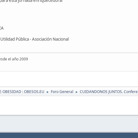
para esta jornada enriquecedora!
EA
tilidad Pública - Asociación Nacional
esde el año 2009
E OBESIDAD : OBESOS.EU
Foro General
CUIDANDONOS JUNTOS. Confere
►
►