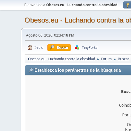
Bienvenido a
Obesos.eu - Luchando contra la obesidad
.
Obesos.eu - Luchando contra la o
Agosto 06, 2026, 02:34:18 PM
Inicio
Buscar
TinyPortal
Obesos.eu - Luchando contra la obesidad
Forum
Buscar
►
►
Establezca los parámetros de la búsqueda
Busca
Coinci
Por 
O
bú