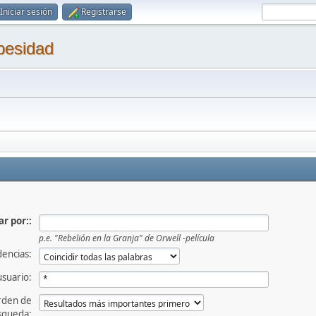
Iniciar sesión
Registrarse
besidad
r por::
p.e.
"Rebelión en la Granja" de Orwell -película
dencias:
usuario:
rden de
squeda: